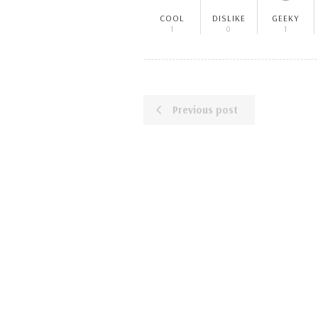
COOL
DISLIKE
GEEKY
1
0
1
Previous post