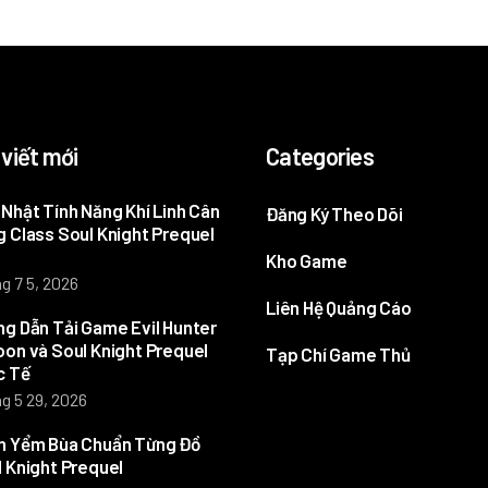
 viết mới
Categories
Nhật Tính Năng Khí Linh Cân
Đăng Ký Theo Dõi
 Class Soul Knight Prequel
Kho Game
g 7 5, 2026
Liên Hệ Quảng Cáo
g Dẫn Tải Game Evil Hunter
on và Soul Knight Prequel
Tạp Chí Game Thủ
c Tế
g 5 29, 2026
h Yểm Bùa Chuẩn Từng Đồ
 Knight Prequel