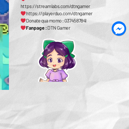
https://streamlabs.com/dtngamer
https://playerduo.com/dtngamer
Donate qua momo : 0374587841
Fanpage :
DTN Gamer