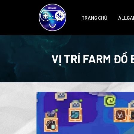
TRANG CHỦ
ALLGA
VỊ TRÍ FARM ĐỒ