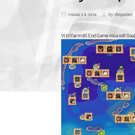
by
dtngamer
THÁNG 3 9, 2026
Vị trí farm đồ End Game mùa ss6 Sou