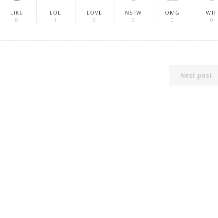
LIKE
LOL
LOVE
NSFW
OMG
WTF
0
1
0
0
0
0
Next post