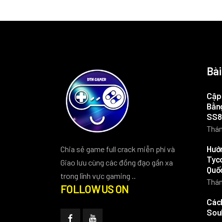
Bài
Cập 
Bằng
SS8
Thán
Hướn
Chia sẻ game full crack miễn phí và
Tyco
Giao lưu cùng các đồng đạo gần xa
Quố
trong lĩnh vực gaming ..
Thán
FOLLOW US ON
Các
Soul