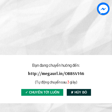
Bạn đang chuyển hướng đến:
http://megaurl.in/OBBSV146
(Tự động chuyển sau
3
giây)
✓ CHUYỂN TỚI LUÔN
✘ HỦY BỎ